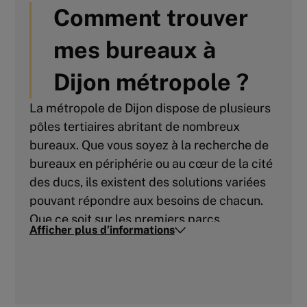
Comment trouver
mes bureaux à
Dijon métropole ?
La métropole de Dijon dispose de plusieurs
LOCATION - LOCAL
pôles tertiaires abritant de nombreux
COMMERCIAL/BUREAUX - 100 m²
bureaux. Que vous soyez à la recherche de
101
m² | non divisibles
bureaux en périphérie ou au cœur de la cité
12 000
Euros HTHC/an
des ducs, ils existent des solutions variées
pouvant répondre aux besoins de chacun.
Que ce soit sur les premiers parcs
Afficher plus d’informations
historiques tels que le parc de Mirande, le
Parc des Grands Crus, ou le parc du Cap
Vert, ou sur des parcs plus récents comme
le Parc technologique, le parc de l’Europe,