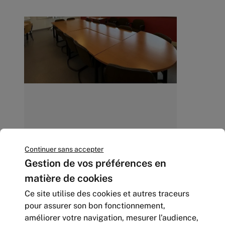
LOCATION - BUREAUX - TOISON
D'OR
Continuer sans accepter
420
Gestion de vos préférences en
m² | divisibles à partir de
à partir
de 11 m²
matière de cookies
54 600
Euros HC/an
Ce site utilise des cookies et autres traceurs
pour assurer son bon fonctionnement,
améliorer votre navigation, mesurer l’audience,