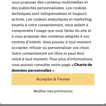
vous proposer des contenus multimédias et
des publicités personnalisées. Les cookies
techniques sont indispensables et toujours
activés. Les cookies analytiques et marketing,
soumis à votre consentement, nous aident à
comprendre l’usage que vous faites du site et
à vous proposer des contenus adaptés à vos
centres d’intérêt. Vous pouvez à tout moment
accepter, refuser ou personnaliser vos choix.
Votre consentement est libre et peut être
BUREAUX - QUARTIER
retiré à tout moment. Pour plus d’informations,
CLEMENCEAU - 544 m²
vous pouvez consulter notre page
« Charte de
544
m² | non divisibles
données personnelles »
.
81 600
Euros HTHC/an
Accepter & Fermer
Modifier mes préférences