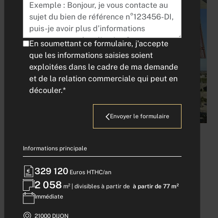
En soumettant ce formulaire, j'accepte
que les informations saisies soient
exploitées dans le cadre de ma demande
et de la relation commerciale qui peut en
découler.*
Obtenir plus de photos
Envoyer le formulaire
BUREAUX A LOUER -
Informations principale
DIJON VALMY
329 120
Euros HTHC/an
2 058
m² | divisibles à partir de
à partir de 77 m²
Immédiate
Référence : 139
21000 DIJON