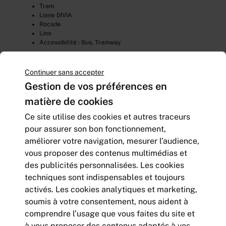
Tram
Liane DIVIA
Rocade
Lino
Accessibilité : Bus, Tramway
Continuer sans accepter
Gestion de vos préférences en
matière de cookies
Ce site utilise des cookies et autres traceurs
pour assurer son bon fonctionnement,
améliorer votre navigation, mesurer l’audience,
vous proposer des contenus multimédias et
des publicités personnalisées. Les cookies
techniques sont indispensables et toujours
activés. Les cookies analytiques et marketing,
D’autres offres situés aux
soumis à votre consentement, nous aident à
environs
comprendre l’usage que vous faites du site et
à vous proposer des contenus adaptés à vos