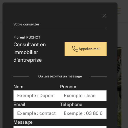
Contacter un expert
Votre conseiller
Accueil
BUREAUX A LOUER - DIJON VALMY
Florent PUCHOT
Consultant en
Appelez-moi
immobilier
d’entreprise
Ou laissez-moi un message
Nom
Prénom
Email
Téléphone
Message