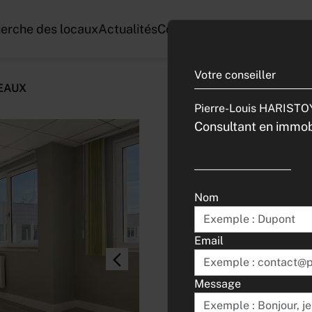
herche des locaux
Actualités
Conseils
EUROPA FIELDS
E
Votre conseiller
REAUX
Pierre-Louis HARISTO
Consultant en immobi
EXCLUSIVIT
BUREAUX
Nom
Référence : 212
Email
199 000
Euros HD HT
Immédiate
Message