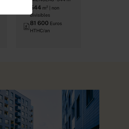
544
m² | non
divisibles
81 600
Euros
HTHC/an