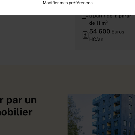
Modifier mes préférences
420
m² | divisibles
à partir de
à partir
de 11 m²
54 600
Euros
HC/an
r par un
obilier