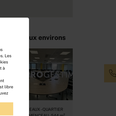
s situés aux environs
us
s. Les
okies
t à
ent
t libre
ouvez
BUREAUX - QUARTIER
CLEMENCEAU - 544 m²