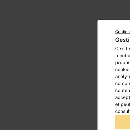
Continu
Gesti
Ce site
foncti
propos
cookie
analyt
compre
conten
accept
et peu
consul