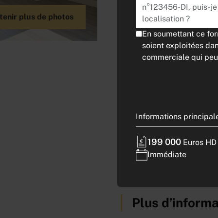
tenir plus de photos
Description
En soumettant ce form
soient exploitées da
EXCLUSIVITE PROGES
commerciale qui peut
Au sein du Parc des Gra
immeuble tertiaire soumi
plateau de bureaux situ
utile de 191,30 m² se co
six bureaux individuels, 
Informations principal
d'un local social avec coi
199 000
Le bien bénéficie d'un s
Euros HD
électrique, d'une climati
Immédiate
places de parking extéri
Plus d’informa