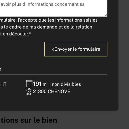
ulaire, j'accepte que les informations saisies
ns le cadre de ma demande et de la relation
TIM
 en découler.*
nds Crus à Chenôve, dans un
s au régime de la copropriété, un
Envoyer le formulaire
é au premier étage d'une surface
mposant d'un espace accueil, de
d'une salle de réunion ainsi que
e
n cuisine.
191
ystème de chauffage individuel
 HT
m² | non divisibles
sation réversible, ainsi que 8
21300 CHENÔVE
eur.
tions sur le bien