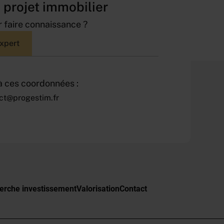
 projet immobilier
 faire connaissance ?
expert
 ces coordonnées :
ct@progestim.fr
erche investissement
Valorisation
Contact