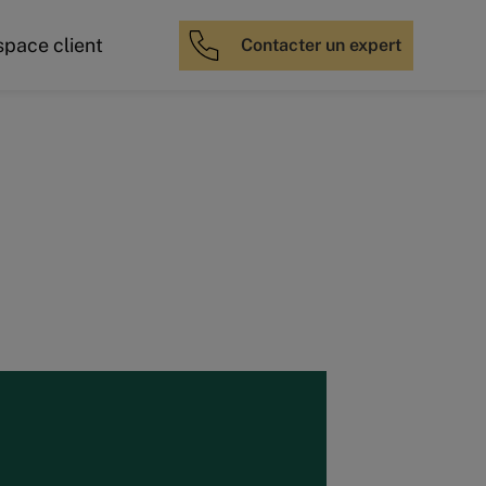
space client
Contacter un expert