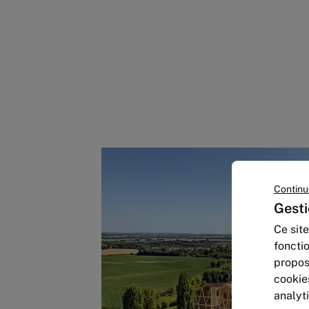
Continu
Gesti
Ce site
foncti
propos
cookie
analyt