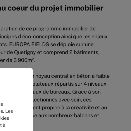
au coeur du projet immobilier
éparation de ce programme immobilier de
incipes d’éco-conception ainsi que les enjeux
ants. EUROPA FIELDS se déploie sur une
eur de Quetigny et comprend 2 bâtiments,
her de 3 900m².
e en bois et un noyau central en béton à faible
ent A offre 8 plateaux répartis sur 4 niveaux.
 propose 3 niveaux de bureaux. Grâce à son
matériaux sélectionnés avec soin, ces
us
un environnement propice à la créativité et au
s. Les
otamment grâce aux nombreux balcons et
okies
t à