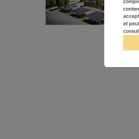
compre
conten
accept
et peu
consul