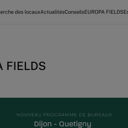
herche des locaux
Actualités
Conseils
EUROPA FIELDS
E
 FIELDS