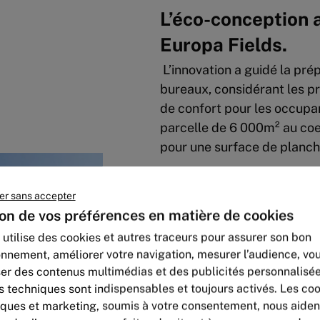
L’éco-conception 
Europa Fields.
L’innovation a guidé la pr
bureaux, considérant les pr
de confort pour les occup
parcelle de 6 000m² au co
pour une surface de planc
Construit avec une structur
er sans accepter
teneur en carbone, le bâtim
on de vos préférences en matière de cookies
Le bâtiment B, quant à lui,
 utilise des cookies et autres traceurs pour assurer son bon
ambiance lumineuse et aux 
onnement, améliorer votre navigation, mesurer l’audience, vo
espaces de travail offrent 
er des contenus multimédias et des publicités personnalisée
bien-être des employés, n
s techniques sont indispensables et toujours activés. Les co
terrasses accessibles.
iques et marketing, soumis à votre consentement, nous aiden