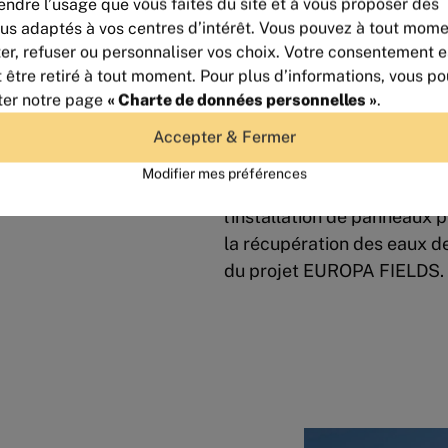
ndre l’usage que vous faites du site et à vous proposer des
Dans la continuité de l’eng
us adaptés à vos centres d’intérêt. Vous pouvez à tout mom
er, refuser ou personnaliser vos choix. Votre consentement es
développement durable, un 
t être retiré à tout moment. Pour plus d’informations, vous p
détente et des coins repas 
ter notre page
« Charte de données personnelles »
.
à chacun de se ressourcer 
stationnement, essentiels 
Accepter & Fermer
parking pour 40m², ont été 
Modifier mes préférences
sols (Evergreen) tout en op
l'installation de panneaux 
la récupération des eaux de
du projet EUROPA FIELDS.