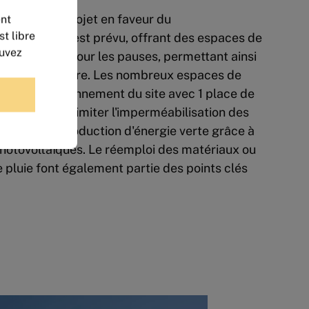
agement du projet en faveur du
ent
t libre
jardin-forêt est prévu, offrant des espaces de
ouvez
au grand air pour les pauses, permettant ainsi
en pleine nature. Les nombreux espaces de
au bon fonctionnement du site avec 1 place de
conçus pour limiter l'imperméabilisation des
timisant la production d'énergie verte grâce à
photovoltaïques. Le réemploi des matériaux ou
 pluie font également partie des points clés