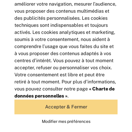
améliorer votre navigation, mesurer l’audience,
vous proposer des contenus multimédias et
des publicités personnalisées. Les cookies
techniques sont indispensables et toujours
activés. Les cookies analytiques et marketing,
soumis à votre consentement, nous aident à
comprendre l’usage que vous faites du site et
BATIMENT D'ACTIVITE INDEPENDANT
à vous proposer des contenus adaptés à vos
TERRAIN DE 2000m²
centres d’intérêt. Vous pouvez à tout moment
400
accepter, refuser ou personnaliser vos choix.
m² | non divisibles
450 000
Votre consentement est libre et peut être
Euros HD HT
retiré à tout moment. Pour plus d’informations,
vous pouvez consulter notre page
« Charte de
données personnelles »
.
Accepter & Fermer
Modifier mes préférences