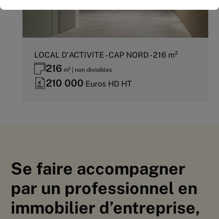
LOCAL D'ACTIVITE - CAP NORD - 216 m²
216
m² | non divisibles
210 000
Euros HD HT
Se faire accompagner
par un professionnel en
immobilier d’entreprise,