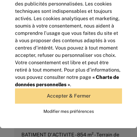
des publicités personnalisées. Les cookies
techniques sont indispensables et toujours
BATIMENT D'ACTIVITE INDEPENDANT
activés. Les cookies analytiques et marketing,
TERRAIN DE 2000m²
soumis à votre consentement, nous aident à
400
comprendre l’usage que vous faites du site et
m² | non divisibles
450 000
à vous proposer des contenus adaptés à vos
Euros HD HT
centres d’intérêt. Vous pouvez à tout moment
accepter, refuser ou personnaliser vos choix.
Votre consentement est libre et peut être
retiré à tout moment. Pour plus d’informations,
vous pouvez consulter notre page
« Charte de
données personnelles »
.
Accepter & Fermer
Modifier mes préférences
BATIMENT D'ACTIVITE - 854 m² - Terrain de