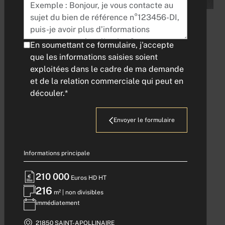
LOCAL D'ACTIVITE -
En soumettant ce formulaire, j'accepte
CAP NORD - 216 m²
que les informations saisies soient
exploitées dans le cadre de ma demande
et de la relation commerciale qui peut en
Référence : 225
découler.*
210 000
Euros HD HT
Envoyer le formulaire
216
m² | non divisibles
immédiatement
Informations principale
Demander l'adresse
21850 SAINT-APOLLINAIRE |
exacte
210 000
Euros HD HT
216
m² | non divisibles
immédiatement
Description
21850 SAINT-APOLLINAIRE