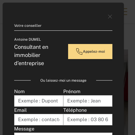
Contacter un expert
Votre conseiller
Accueil
LOCAL D'ACTIVITE - CAP NORD - 216 m²
Antoine DUMEL
Consultant en
Appelez-moi
immobilier
d’entreprise
Ou laissez-moi un message
Nom
Prénom
Email
Téléphone
Obtenir plus de photos
Message