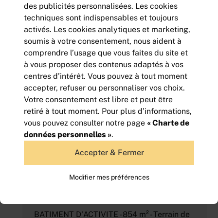
des publicités personnalisées. Les cookies
techniques sont indispensables et toujours
BATIMENT D'ACTIVITE INDEPENDANT
activés. Les cookies analytiques et marketing,
TERRAIN DE 2000m²
soumis à votre consentement, nous aident à
400
comprendre l’usage que vous faites du site et
m² | non divisibles
450 000
à vous proposer des contenus adaptés à vos
Euros HD HT
centres d’intérêt. Vous pouvez à tout moment
accepter, refuser ou personnaliser vos choix.
Votre consentement est libre et peut être
retiré à tout moment. Pour plus d’informations,
vous pouvez consulter notre page
« Charte de
données personnelles »
.
Accepter & Fermer
Modifier mes préférences
BATIMENT D'ACTIVITE - 854 m² - Terrain de