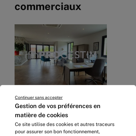
commerciaux
LOCATION - BATIMENT
Continuer sans accepter
INDEPENDANT - VOUGEOT
Gestion de vos préférences en
345
m² | non divisibles
matière de cookies
60 000
Euros HTHC/an
Ce site utilise des cookies et autres traceurs
pour assurer son bon fonctionnement,