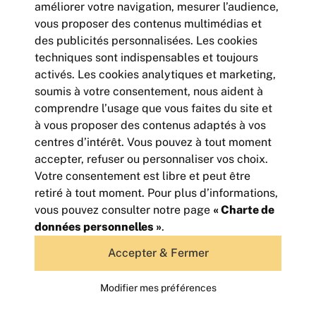
améliorer votre navigation, mesurer l’audience,
vous proposer des contenus multimédias et
des publicités personnalisées. Les cookies
techniques sont indispensables et toujours
activés. Les cookies analytiques et marketing,
soumis à votre consentement, nous aident à
comprendre l’usage que vous faites du site et
à vous proposer des contenus adaptés à vos
centres d’intérêt. Vous pouvez à tout moment
accepter, refuser ou personnaliser vos choix.
Votre consentement est libre et peut être
BUREAUX - LOCAL COMMERCIAL -
retiré à tout moment. Pour plus d’informations,
VALMY
vous pouvez consulter notre page
« Charte de
144
m² | non divisibles
données personnelles »
.
34 000
Euros HTHC/an
Accepter & Fermer
Modifier mes préférences