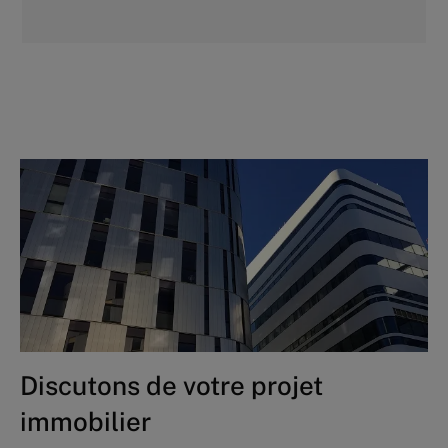
Faites appel à un professionnel pour vous
faire accompagner et vous implanter au
bon endroit et aux bonnes conditions.
BATIMENT COMMERCIAL DE 854
m² sur un terrain de 1626 m²
854
m² | non divisibles
72 000
Euros HT/an
Discutons de votre projet
immobilier