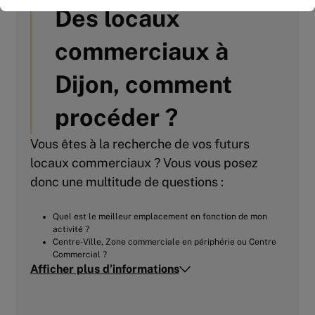
Des locaux
commerciaux à
Dijon, comment
procéder ?
Bâtiment commercial de 965 m²
Vous êtes à la recherche de vos futurs
avec visibilité exceptionnelle
locaux commerciaux ? Vous vous posez
964
m² | non divisibles
donc une multitude de questions :
104 000
Euros HT/an
Quel est le meilleur emplacement en fonction de mon
activité ?
Centre-Ville, Zone commerciale en périphérie ou Centre
Commercial ?
Afficher plus d’informations
Quel budget ?
Comment estimer le juste prix d’un droit au bail ?
Qu’est-ce qu’un pas de porte ?