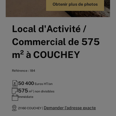
Obtenir plus de photos
Local d'Activité /
Commercial de 575
m² à COUCHEY
Référence : 184
50 400
Euros HT/an
575
m² | non divisibles
Immédiate
Demander l'adresse exacte
21160 COUCHEY |