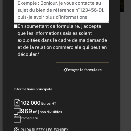
TERRAIN
En soumettant ce formulaire, j'accepte
que les informations saisies soient
CONSTRUCTIBLE
exploitées dans le cadre de ma demande
et de la relation commerciale qui peut en
RUFFEY-LES-
découler.*
ECHIREY
Envoyer le formulaire
Référence : 233
Informations principale
102 000
102 000
Euros HT
Euros HT
969
969
m² | non divisibles
m² | non divisibles
Immédiate
Immédiate
Demander l'adresse
21490 RUFFEY-LÈS-ECHIREY |
21490 RUFFEY-LÈS-ECHIREY