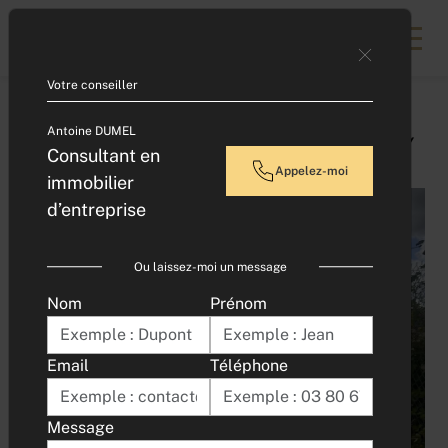
Contacter un expert
Votre conseiller
Accueil
Antoine DUMEL
TERRAIN CONSTRUCTIBLE RUFFEY-LES-ECHIREY
Consultant en
Appelez-moi
immobilier
d’entreprise
Ou laissez-moi un message
Nom
Prénom
Email
Téléphone
Message
Obtenir plus de photos