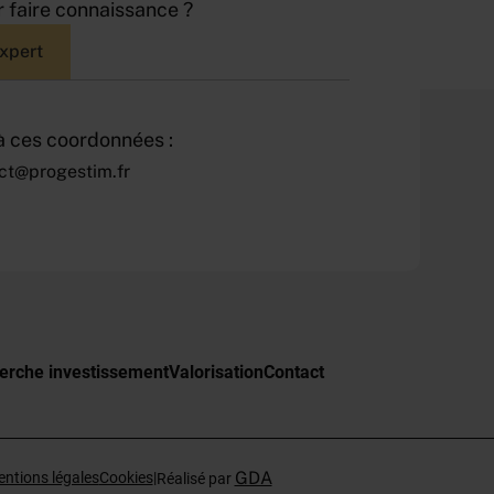
 faire connaissance ?
expert
 ces coordonnées :
ct@progestim.fr
erche investissement
Valorisation
Contact
GDA
ntions légales
Cookies
|
Réalisé par