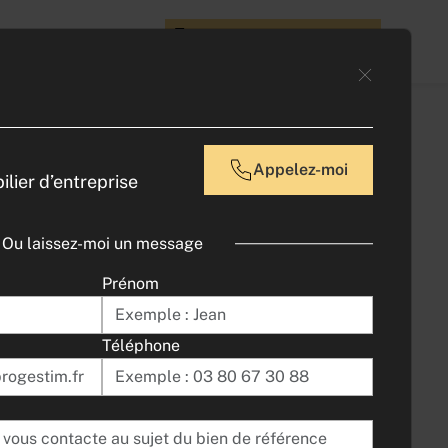
space client
Contacter un expert
Appelez-moi
lier d’entreprise
vité /
 de 575 m² à
Ou laissez-moi un message
Prénom
Téléphone
575
m² | non divisibles
21160 COUCHEY |