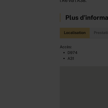
l'A6 via l'A38.
Plus d’informa
Localisation
Prestat
Accès:
D974
A31