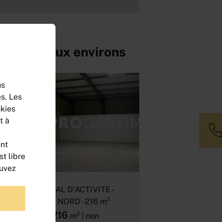
s situés aux environs
us
s. Les
okies
t à
ent
t libre
ouvez
LOCAL D'ACTIVITE -
CAP NORD - 216 m²
216
m² | non