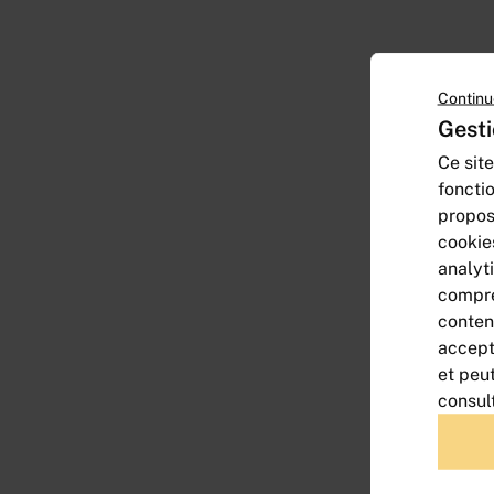
Continu
Gesti
Ce site
foncti
propos
cookie
analyt
compre
conten
accept
et peu
consul