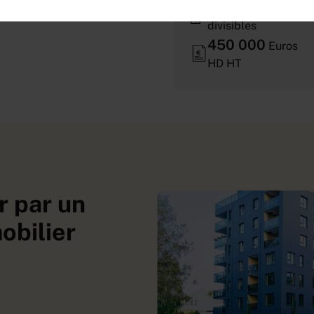
400
m² | non
divisibles
450 000
Euros
HD HT
r par un
obilier