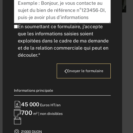
En soumettant ce formulaire, j'accepte
que les informations saisies soient
exploitées dans le cadre de ma demande
et de la relation commerciale qui peut en
découler.*
Obtenir plus de photos
Envoyer le formulaire
Informations principale
LOCATION -
45 000
Euros HT/an
BATIMENT
700
m² | non divisibles
D'ACTIVITE - CAP
21000 DIJON