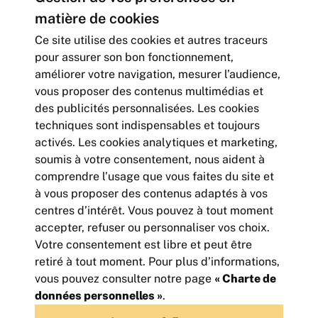
matière de cookies
Ce site utilise des cookies et autres traceurs
D’autres offres situés aux
pour assurer son bon fonctionnement,
environs
améliorer votre navigation, mesurer l’audience,
vous proposer des contenus multimédias et
des publicités personnalisées. Les cookies
techniques sont indispensables et toujours
activés. Les cookies analytiques et marketing,
soumis à votre consentement, nous aident à
comprendre l’usage que vous faites du site et
à vous proposer des contenus adaptés à vos
centres d’intérêt. Vous pouvez à tout moment
accepter, refuser ou personnaliser vos choix.
Votre consentement est libre et peut être
retiré à tout moment. Pour plus d’informations,
LOCATION - LOCAL D'ACTIVITE - 148 m²
vous pouvez consulter notre page
« Charte de
148
m² | non divisibles
données personnelles »
.
15 600
Euros HTHC/an