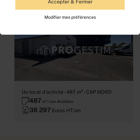
Accepter & Fermer
Modifier mes préférences
Un local d'activité - 487 m² - CAP NORD
487
m² | non divisibles
38 297
Euros HT/an