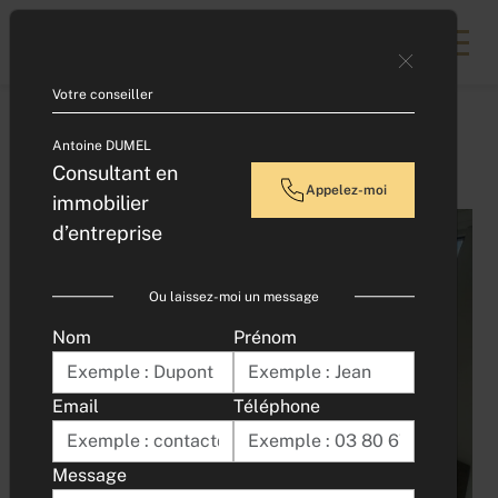
Contacter un expert
Votre conseiller
Accueil
Antoine DUMEL
LOCATION - BATIMENT D'ACTIVITE - CAP NORD
Consultant en
Appelez-moi
immobilier
d’entreprise
Ou laissez-moi un message
Nom
Prénom
Email
Téléphone
Message