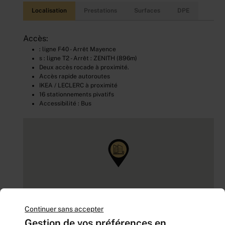
Localisation
Prestations
Surfaces
DPE
Accès:
: ligne F40 - Arrêt Mayence
s : ligne T2 - Arrêt : ZENITH (896m)
Deux accès rocade à proximité.
Accès rapide autoroutes
IKEA / LECLERC à proximité
16 stationnements pivatifs
Accessibilité : Bus
Continuer sans accepter
Gestion de vos préférences en