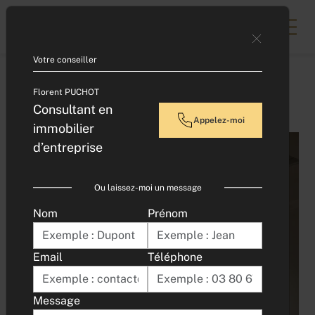
Contacter un expert
Votre conseiller
Accueil
Florent PUCHOT
BUREAUX A LOUER - DIJON PLACE GRANGIER
Consultant en
Appelez-moi
immobilier
d’entreprise
Ou laissez-moi un message
Nom
Prénom
Email
Téléphone
Message