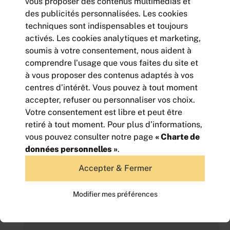
vous proposer des contenus multimédias et
des publicités personnalisées. Les cookies
techniques sont indispensables et toujours
activés. Les cookies analytiques et marketing,
soumis à votre consentement, nous aident à
LOCATION - BUREAUX - TOISON D'OR
comprendre l’usage que vous faites du site et
420
m² | divisibles à partir de
à partir de 11 m²
à vous proposer des contenus adaptés à vos
54 600
Euros HC/an
centres d’intérêt. Vous pouvez à tout moment
accepter, refuser ou personnaliser vos choix.
Votre consentement est libre et peut être
retiré à tout moment. Pour plus d’informations,
vous pouvez consulter notre page
« Charte de
données personnelles »
.
Accepter & Fermer
Modifier mes préférences