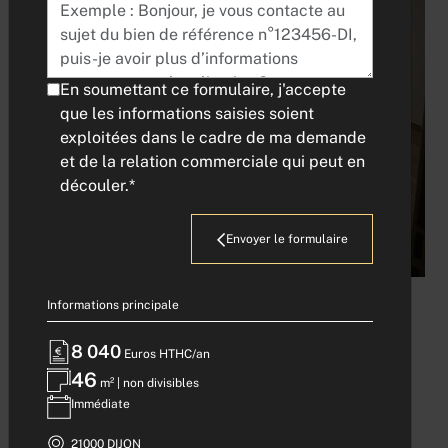
En soumettant ce formulaire, j'accepte
que les informations saisies soient
exploitées dans le cadre de ma demande
et de la relation commerciale qui peut en
découler.*
Obtenir plus de photos
Envoyer le formulaire
Informations principale
BUREAUX A LOUER -
8 040
Euros HTHC/an
DIJON PLACE
46
m² | non divisibles
Immédiate
GRANGIER
21000 DIJON